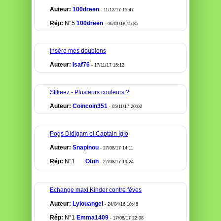
Auteur:
100dreen
- 11/12/17 15:47
Rép:
N°5
100dreen
- 06/01/18 15:35
Insère mes doublons
Auteur:
Isaf76
- 17/11/17 15:12
Stikeez - Plusieurs couleurs ?
Auteur:
Coincoin351
- 05/11/17 20:02
Pogs Didigam et Captain Iglo
Auteur:
Snapinou
- 27/08/17 14:11
Rép:
N°1
Otoh
- 27/08/17 19:24
Echange maxi Kinder contre fèves
Auteur:
Lylouangel
- 24/04/16 10:48
Rép:
N°1
Emma1409
- 17/08/17 22:08