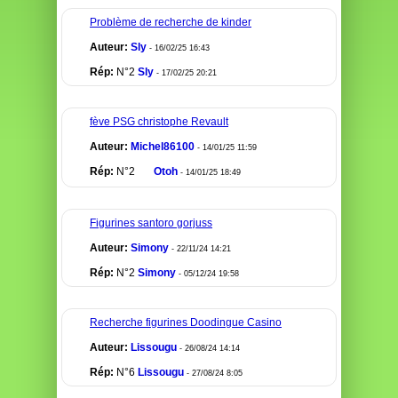
Problème de recherche de kinder
Auteur:
Sly
- 16/02/25 16:43
Rép:
N°2
Sly
- 17/02/25 20:21
fève PSG christophe Revault
Auteur:
Michel86100
- 14/01/25 11:59
Rép:
N°2
Otoh
- 14/01/25 18:49
Figurines santoro gorjuss
Auteur:
Simony
- 22/11/24 14:21
Rép:
N°2
Simony
- 05/12/24 19:58
Recherche figurines Doodingue Casino
Auteur:
Lissougu
- 26/08/24 14:14
Rép:
N°6
Lissougu
- 27/08/24 8:05