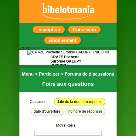
Inscription
Connexion
Abonnement
Publicité
CRAZE Pochette
Surprise GALUPY
UNICORN
Menu
>
Participer
>
Forums de discussions
Contient 4 petits
cadeaux sur le
thème des licornes
Foire aux questions
Classement :
date de la dernière réponse
date d'ouverture
nombre de réponses
Mot(s) clé(s) :