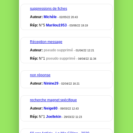
suppressions de fiches
Auteur:
Michèle
- 02/05/22 20:43
Rép:
N°5
Marilou1953
- 03/06/22 19:19
Réception message
Auteur:
pseudo supprimé
- 01/04/22 12:21
Rép:
N°1
pseudo supprimé
- 04/04/22 11:34
non réponse
Auteur:
Ninine29
- 02/04/22 16:21
recherche magnet spécifique
Auteur:
Neige80
- 09/03/22 12:43
Rép:
N°1
Joellekin
- 29/03/22 11:23