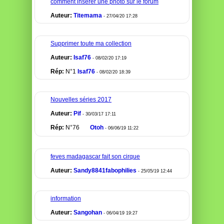
comment insérer une photo sur le forum
Auteur:
Titemama
- 27/04/20 17:28
Supprimer toute ma collection
Auteur:
Isaf76
- 08/02/20 17:19
Rép:
N°1
Isaf76
- 08/02/20 18:39
Nouvelles séries 2017
Auteur:
Pif
- 30/03/17 17:11
Rép:
N°76
Otoh
- 06/06/19 11:22
feves madagascar fait son cirque
Auteur:
Sandy8841fabophilies
- 25/05/19 12:44
information
Auteur:
Sangohan
- 06/04/19 19:27