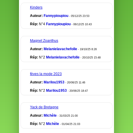
Kinders
Auteur:
Fannypioupiou
- 05/12/25 23:53
Rép:
N°4
Fannypioupiou
- 06/12/25 10:43
Magnet Zoanthus
Auteur:
Melanielavachefolle
- 19/10/25 8:26
Rép:
N°2
Melanielavachefolle
- 20/10/25 15:48
fèves la mode 2023
Auteur:
Marilou1953
- 20/06/25 11:46
Rép:
N°2
Marilou1953
- 20/06/25 18:47
Yack de Bretagne
Auteur:
Michèle
- 31/03/25 21:00
Rép:
N°2
Michèle
- 01/04/25 21:03