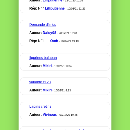
Auteur:
Lilliputienne
- 13/01/20 10:39
Rép:
N°7
Lilliputienne
- 10/03/21 21:26
Demande d'infos
Auteur:
Daisy08
- 28/02/21 18:03
Rép:
N°1
Otoh
- 28/02/21 19:19
figurines balaban
Auteur:
Mikiri
- 16/02/21 19:52
variante c123
Auteur:
Mikiri
- 10/02/21 8:13
Lapins crétins
Auteur:
Vivinous
- 09/12/20 19:26