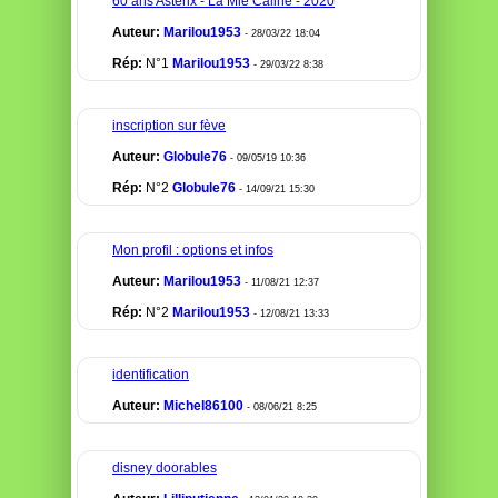
60 ans Astérix - La Mie Câline - 2020
Auteur:
Marilou1953
- 28/03/22 18:04
Rép:
N°1
Marilou1953
- 29/03/22 8:38
inscription sur fève
Auteur:
Globule76
- 09/05/19 10:36
Rép:
N°2
Globule76
- 14/09/21 15:30
Mon profil : options et infos
Auteur:
Marilou1953
- 11/08/21 12:37
Rép:
N°2
Marilou1953
- 12/08/21 13:33
identification
Auteur:
Michel86100
- 08/06/21 8:25
disney doorables