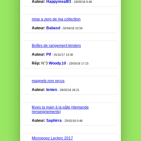
Auteur:
Happymeal83
- 18/05/18 6:46
mise a zero de ma collection
Auteur:
Babasd
- 02/04/18 10:54
Boîtes de rangement kinders
Auteur:
Pif
- 01/11/17 13:30
Rép:
N°3
Woody.10
- 23/03/18 17:15
magnets non reçus
Auteur:
Ienien
- 28/02/18 18:21
fèves la main à la pâte (demande
renseignements)
Auteur:
Saphirra
- 25/02/18 0:46
Micropopz Leclerc 2017