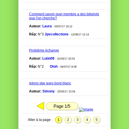
Comment savoir quel membre a des bibelots
que l'on cherche?
Auteur:
Laura
- 03/07/17 19:12
Rép:
N°3
Jpvcollections
- 12/08/17 12:14
Problème échange
Auteur:
Lutin08
- 31/03/17 20:03
Rép:
N°2
Otoh
- 04/07/17 8:08
jetons star wars bord blanc
Auteur:
Simony
- 25/05/17 15:04
Page 1/5
Aller à la page :
1
2
3
4
5