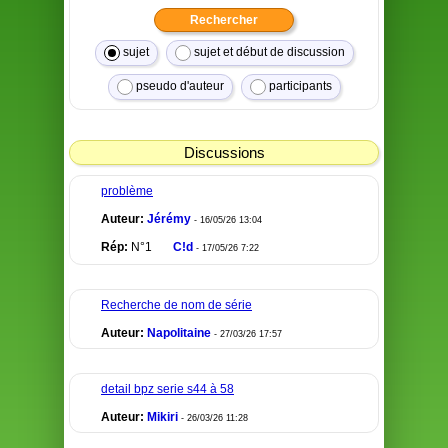
sujet
sujet et début de discussion
pseudo d'auteur
participants
Discussions
problème
Auteur:
Jérémy
- 16/05/26 13:04
Rép:
N°1
C!d
- 17/05/26 7:22
Recherche de nom de série
Auteur:
Napolitaine
- 27/03/26 17:57
detail bpz serie s44 à 58
Auteur:
Mikiri
- 26/03/26 11:28