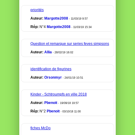
priorités
Auteur:
Margotte2008
- 11/03/19 9:57
Rép:
N°4
Margotte2008
- 11/03/19 15:34
Question et remarque sur series feves simpsons
Auteur:
Allia
- 28/02/19 16:02
identification de figurines
Auteur:
Orsonmyr
- 24/01/19 10:51
Kinder - Schtroumpfs en ville 2018
Auteur:
Pbenoit
- 19/09/18 19:57
Rép:
N°2
Pbenoit
- 03/10/18 11:00
fiches McDo