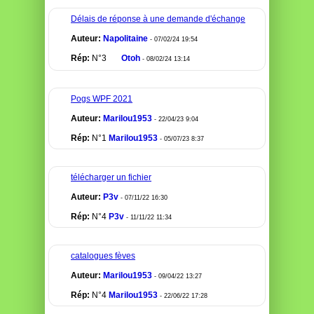
Délais de réponse à une demande d'échange
Auteur:
Napolitaine
- 07/02/24 19:54
Rép:
N°3
Otoh
- 08/02/24 13:14
Pogs WPF 2021
Auteur:
Marilou1953
- 22/04/23 9:04
Rép:
N°1
Marilou1953
- 05/07/23 8:37
télécharger un fichier
Auteur:
P3v
- 07/11/22 16:30
Rép:
N°4
P3v
- 11/11/22 11:34
catalogues fèves
Auteur:
Marilou1953
- 09/04/22 13:27
Rép:
N°4
Marilou1953
- 22/06/22 17:28