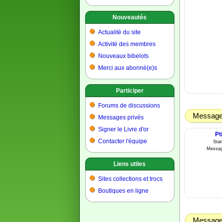
Nouveautés
Actualité du site
Activité des membres
Nouveaux bibelots
Merci aux abonné(e)s
Participer
Forums de discussions
Message 
Messages privés
Signer le Livre d'or
Pt
Contacter l'équipe
Sta
Messag
Liens utiles
Sites collections et trocs
Boutiques en ligne
Message 