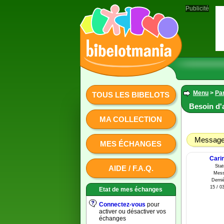
Publicité
Menu
>
Par
TOUS LES BIBELOTS
Besoin d'
MA COLLECTION
Message 
MES ÉCHANGES
Cari
Sta
AIDE / F.A.Q.
Mess
Derniè
15 / 03
Etat de mes échanges
Connectez-vous
pour
activer ou désactiver vos
échanges