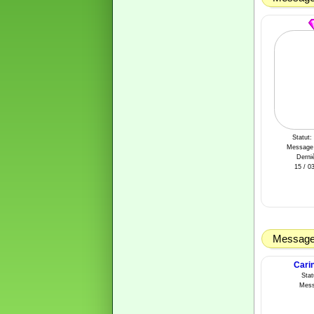
Statut:
Message 
Derniè
15 / 03
Message 
Cari
Sta
Mess