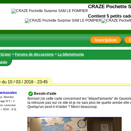
CRAZE Pochette 
Contient 5 petits ca
Inscription
ticiper
>
Forums de discussions
>
La bibelotmania
aide
du 10 / 03 / 2018 - 23:45
nemaxalex
Besoin d'aide
tut: Membre
Bonsoir j'ai cette carte concernant les "départ'aimants" de Gauloi
age N°1 / 2
la retrouve pas sur ce site et je ne sais plus de quelle année elle 
re correction
Quelqu'un peut-il m'aider ? Merci beaucoup.
 / 2018 - 8:11