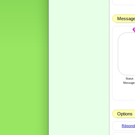
Message 
Statut:
Message 
Options
Répondre