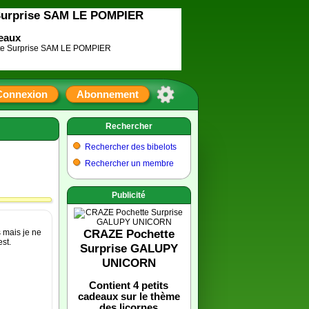
Surprise SAM LE POMPIER
deaux
Connexion
Abonnement
Rechercher
Rechercher des bibelots
Rechercher un membre
Publicité
CRAZE Pochette
s mais je ne
est.
Surprise GALUPY
UNICORN
Contient 4 petits
cadeaux sur le thème
des licornes