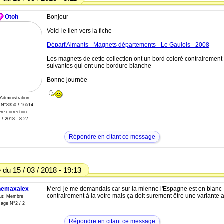
Otoh
Bonjour
Voici le lien vers la fiche
Départ'Aimants - Magnets départements - Le Gaulois - 2008
Les magnets de cette collection ont un bord coloré contrairement
suivantes qui ont une bordure blanche
Bonne journée
 Administration
N°8350 / 16514
re correction
 / 2018 - 8:27
Répondre en citant ce message
du 15 / 03 / 2018 - 19:13
nemaxalex
Merci je me demandais car sur la mienne l'Espagne est en blanc
contrairement à la votre mais ça doit surement être une variante a
tut: Membre
age N°2 / 2
Répondre en citant ce message