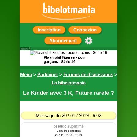
Inscription
Connexion
Abonnement
Publicité
Playmobil Figures - pour
garçons - Série 16
Pochette surprise contenant
Menu
>
Participer
>
Forums de discussions
>
une figurine
La bibelotmania
Le Kinder avec 3 K, Future rareté ?
Message du 20 / 01 / 2019 - 6:02
pseudo supprimé
Dernière correction
21 / 11 / 2019 - 10:24