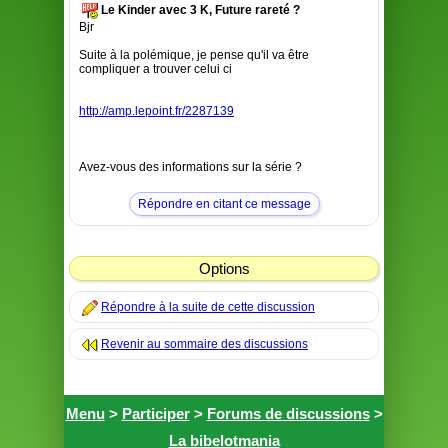
Le Kinder avec 3 K, Future rareté ?
Bjr
Suite à la polémique, je pense qu'il va être
compliquer a trouver celui ci
http://amp.lepoint.fr/2287139
Avez-vous des informations sur la série ?
Répondre en citant ce message
Options
Répondre à la suite de cette discussion
Revenir au sommaire des discussions
Menu
>
Participer
>
Forums de discussions
>
La bibelotmania