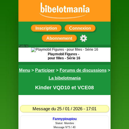
Inscription
Connexion
Abonnement
Publicité
Playmobil Figures -
pour filles - Série 16
Pochette surprise
Menu
>
Participer
>
Forums de discussions
>
contenant une
figurine
La bibelotmania
Kinder VQD10 et VCE08
Message du 25 / 01 / 2026 - 17:01
Fannypioupiou
Statut: Membre
Message N°5 / 40