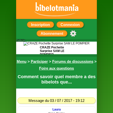
Inscription
Connexion
Abonnement
Publicité
CRAZE Pochette
Surprise SAM LE
POMPIER
Menu
>
Participer
>
Forums de discussions
>
Contient 5 petits
cadeaux
Foire aux questions
Comment savoir quel membre a des
bibelots que...
Message du 03 / 07 / 2017 - 19:12
Laura