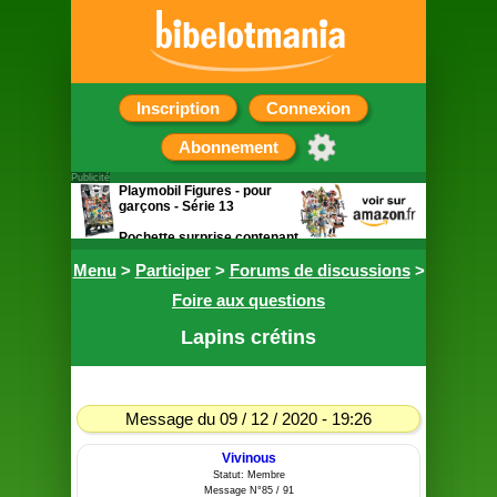
Inscription
Connexion
Abonnement
Publicité
Playmobil Figures - pour
garçons - Série 13
Pochette surprise contenant
une figurine
Menu
>
Participer
>
Forums de discussions
>
Foire aux questions
Lapins crétins
Message du 09 / 12 / 2020 - 19:26
Vivinous
Statut: Membre
Message N°85 / 91