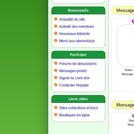
Message 
Nouveautés
Actualité du site
Activité des membres
Nouveaux bibelots
Merci aux abonné(e)s
Participer
Forums de discussions
Statut:
Messages privés
Message 
Signer le Livre d'or
Contacter l'équipe
Liens utiles
Message 
Sites collections et trocs
Boutiques en ligne
S
Sta
Mess