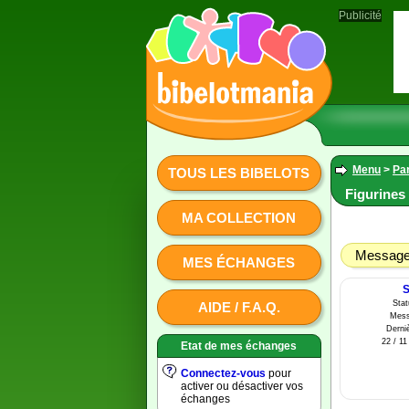
Publicité
Menu
>
Par
TOUS LES BIBELOTS
Figurines
MA COLLECTION
Message 
MES ÉCHANGES
S
Sta
AIDE / F.A.Q.
Mess
Derniè
22 / 11
Etat de mes échanges
Connectez-vous
pour
activer ou désactiver vos
échanges