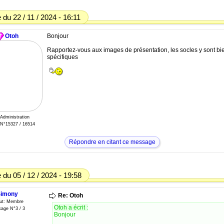
du 22 / 11 / 2024 - 16:11
Otoh
Bonjour
Rapportez-vous aux images de présentation, les socles y sont bi
spécifiques
 Administration
N°15327 / 16514
Répondre en citant ce message
du 05 / 12 / 2024 - 19:58
imony
Re: Otoh
tut: Membre
Otoh a écrit :
age N°3 / 3
Bonjour