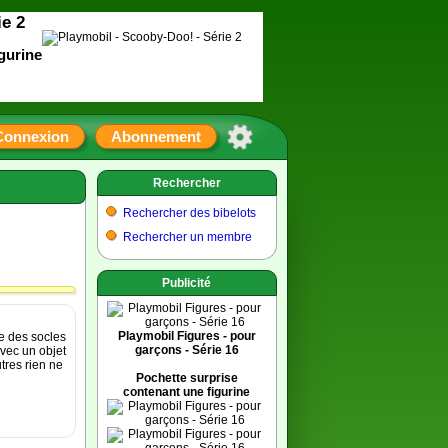
ie 2
gurine
Connexion
Abonnement
Rechercher
Rechercher des bibelots
Rechercher un membre
Publicité
Playmobil Figures - pour
ue des socles
garçons - Série 16
avec un objet
tres rien ne
Pochette surprise
contenant une figurine