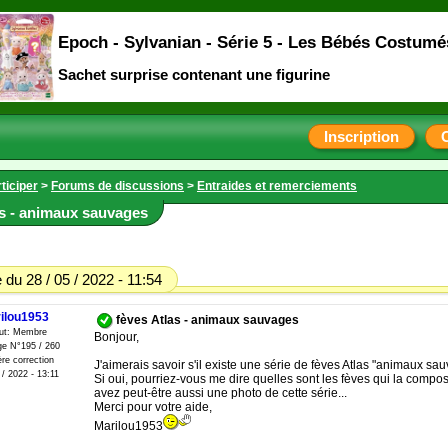
Epoch - Sylvanian - Série 5 - Les Bébés Costumé
Sachet surprise contenant une figurine
Inscription
ticiper
>
Forums de discussions
>
Entraides et remerciements
as - animaux sauvages
du 28 / 05 / 2022 - 11:54
ilou1953
fèves Atlas - animaux sauvages
tut: Membre
Bonjour,
e N°195 / 260
re correction
J'aimerais savoir s'il existe une série de fèves Atlas "animaux sa
 / 2022 - 13:11
Si oui, pourriez-vous me dire quelles sont les fèves qui la compo
avez peut-être aussi une photo de cette série...
Merci pour votre aide,
Marilou1953