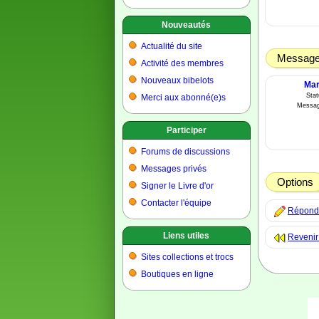
Nouveautés
Actualité du site
Message 
Activité des membres
Nouveaux bibelots
Mar
Sta
Merci aux abonné(e)s
Messag
Participer
Forums de discussions
Messages privés
Options
Signer le Livre d'or
Contacter l'équipe
Répondre
Liens utiles
Revenir
Sites collections et trocs
Boutiques en ligne