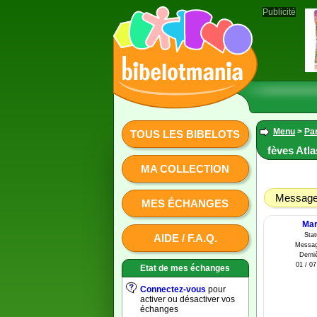
Publicité
Menu
>
Par
TOUS LES BIBELOTS
fèves Atl
MA COLLECTION
Message 
MES ÉCHANGES
Mar
Sta
AIDE / F.A.Q.
Messag
Derniè
01 / 07
Etat de mes échanges
Connectez-vous
pour
activer ou désactiver vos
échanges