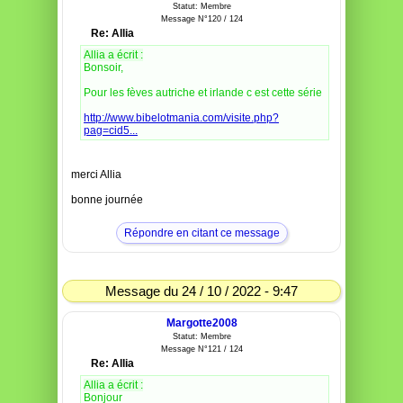
Statut: Membre
Message N°120 / 124
Re: Allia
Allia a écrit :
Bonsoir,
Pour les fèves autriche et irlande c est cette série
http://www.bibelotmania.com/visite.php?
pag=cid5...
merci Allia
bonne journée
Répondre en citant ce message
Message du 24 / 10 / 2022 - 9:47
Margotte2008
Statut: Membre
Message N°121 / 124
Re: Allia
Allia a écrit :
Bonjour