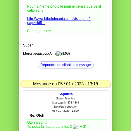
Pour la 4 eme photo le pain je pense que ce st
cette serie
http://www.bibelotmania.com/visite.php?
pag=cid5...
Bonne journée
Super
Merci beaucoup Allia
Répondre en citant ce message
Message du 05 / 01 / 2023 - 13:19
Saphirra
Statut: Membre
Message N°278 / 349
Dernière correction
05 / 01 / 2023 - 13:20
Re: Otoh
Otoh a écrit :
Tu peux la mettre dans les 3