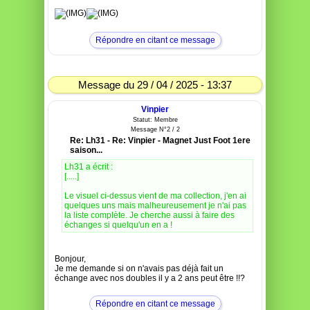
Répondre en citant ce message
Message du 29 / 04 / 2025 - 13:37
Vinpier
Statut: Membre
Message N°2 / 2
Re: Lh31 - Re: Vinpier - Magnet Just Foot 1ere
saison...
Lh31 a écrit :
[.....]
Le visuel ci-dessus vient de ma collection, j'en ai
quelques uns mais malheureusement je n'ai pas
la liste complète. Je cherche aussi à faire des
échanges si quelqu'un en a !
Bonjour,
Je me demande si on n'avais pas déjà fait un
échange avec nos doubles il y a 2 ans peut être !!?
Répondre en citant ce message