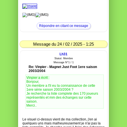
Répondre en citant ce message
Message du 24 / 02 / 2025 - 1:25
Lh31
Statut: Membre
Message N°1 / 1
Re: Vinpier - Magnet Just Foot 1ere saison
2003/2004
Vinpier a écrit :
Bonjour,
Un membre a t'il eu la connaissance de cette
1ere série saison 2003/2004 ?
Je recherche la liste complete des 170 joueurs
représentés et mm des échanges sur cette
saison.
Merci..
Le visuel ci-dessus vient de ma collection, j'en ai
quelques uns mais malheureusement je n'ai pas la