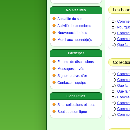
Les bas
Nouveautés
Actualité du site
Comment 
Activité des membres
Pourquo
Nouveaux bibelots
Comment 
Comment
Merci aux abonné(e)s
Que fair
Participer
Forums de discussions
Collecti
Messages privés
Comment
Signer le Livre d'or
Comment 
Contacter l'équipe
Que fair
Que fair
Liens utiles
Comment
Comment
Sites collections et trocs
Comment
Boutiques en ligne
Comment