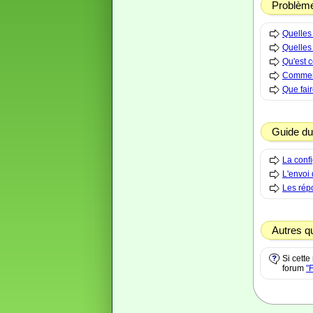
Problèm
Quelles
Quelles
Qu'est 
Comment
Que fai
Guide du
La confi
L'envoi
Les rép
Autres q
Si cett
forum
"