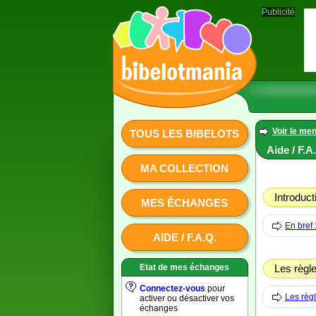
Publicité
Voir le men
TOUS LES BIBELOTS
Aide / F.A
MA COLLECTION
Introduct
MES ÉCHANGES
En bref 
AIDE / F.A.Q.
Etat de mes échanges
Les règl
Connectez-vous
pour
Les règl
activer ou désactiver vos
échanges