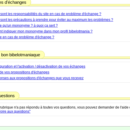
es d'échanges
 sont les responsabilités du site en cas de problème d'échange ?
 sont les précautions à prendre pour éviter au maximum les problèmes ?
ce qu'un mononyme ? à quoi ça sert ?
 indiquer mon mononyme dans mon profil bibelotmania ?
re en cas de problème d'échange ?
 bon bibelotmaniaque
guration et l'activation / désactivation de vos échanges
 de vos propositions d'échanges
onses aux propositions d'échanges que vous recevez
uestions
e rubrique n'a pas répondu à toutes vos questions, vous pouvez demander de l'aide 
Foire aux questions"