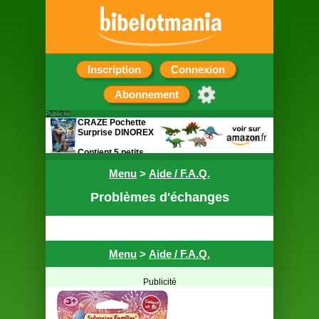
Inscription
Connexion
Abonnement
Publicité
CRAZE Pochette
Surprise DINOREX
Contient 5 petits
cadeaux sur le
thème des
Menu
>
Aide / F.A.Q.
dinosaures
Problèmes d'échanges
Menu
>
Aide / F.A.Q.
Publicité