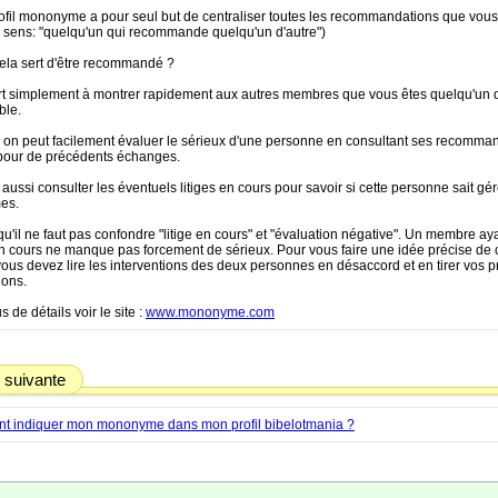
rofil mononyme a pour seul but de centraliser toutes les recommandations que vous
e sens: "quelqu'un qui recommande quelqu'un d'autre")
cela sert d'être recommandé ?
rt simplement à montrer rapidement aux autres membres que vous êtes quelqu'un 
ble.
t, on peut facilement évaluer le sérieux d'une personne en consultant ses recomma
pour de précédents échanges.
aussi consulter les éventuels litiges en cours pour savoir si cette personne sait gé
es.
qu'il ne faut pas confondre "litige en cours" et "évaluation négative". Un membre ay
en cours ne manque pas forcement de sérieux. Pour vous faire une idée précise de 
ous devez lire les interventions des deux personnes en désaccord et en tirer vos 
ions.
s de détails voir le site :
www.mononyme.com
 suivante
 indiquer mon mononyme dans mon profil bibelotmania ?