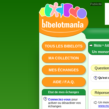
Publicité
Menu
>
Aid
TOUS LES BIBELOTS
Un monon
MA COLLECTION
Question
MES ÉCHANGES
Qu'est 
AIDE / F.A.Q.
Etat de mes échanges
Réponse
Connectez-vous
pour
Un mono
activer ou désactiver vos
www.mo
échanges