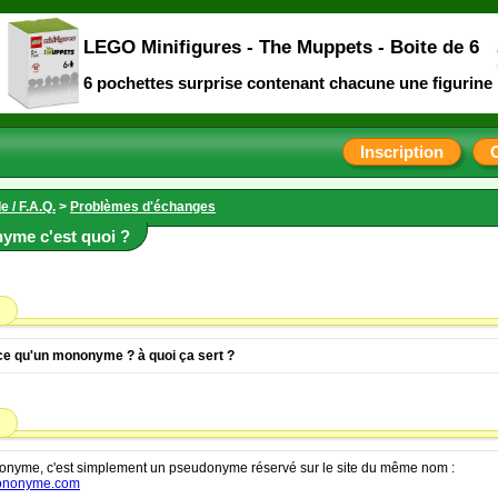
LEGO Minifigures - The Muppets - Boite de 6
6 pochettes surprise contenant chacune une figurine
Inscription
e / F.A.Q.
>
Problèmes d'échanges
yme c'est quoi ?
ce qu'un mononyme ? à quoi ça sert ?
nyme, c'est simplement un pseudonyme réservé sur le site du même nom :
nonyme.com