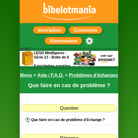
Inscription
Connexion
Abonnement
Publicité
LEGO Minifigures -
Série 23 - Boite de 6
6 pochettes surprise
contenant chacune
Menu
>
une figurine
Aide / F.A.Q.
>
Problèmes d'échanges
Que faire en cas de problème ?
Question
Que faire en cas de problème d'échange ?
Réponse