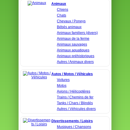
Animaux
Chiens
Chats
Chevaux / Poneys
Bébés animaux
Animaux familiers (divers)
Animaux de la ferme
Animaux sauvages
Animaux aquatiques
Animaux préhistoriques
Autres / Animaux divers
Autos / Motos / Véhicules
Voitures
Motos
Avions / Hélicoptères
Trains / Chemins de fer
Tanks / Chars / Blindés
Autres / Véhicules divers
Divertissements / Loisirs
Musiques / Chansons