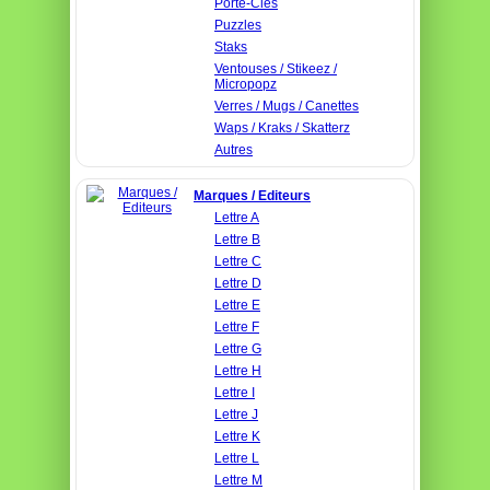
Porte-Clés
Puzzles
Staks
Ventouses / Stikeez /
Micropopz
Verres / Mugs / Canettes
Waps / Kraks / Skatterz
Autres
Marques / Editeurs
Lettre A
Lettre B
Lettre C
Lettre D
Lettre E
Lettre F
Lettre G
Lettre H
Lettre I
Lettre J
Lettre K
Lettre L
Lettre M