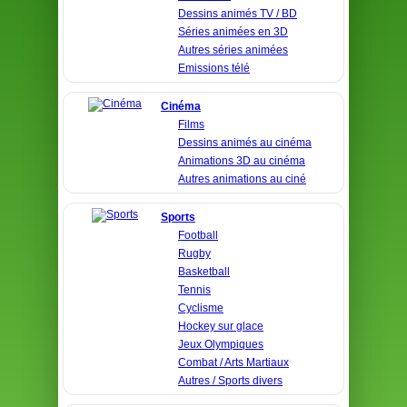
Dessins animés TV / BD
Séries animées en 3D
Autres séries animées
Emissions télé
Cinéma
Films
Dessins animés au cinéma
Animations 3D au cinéma
Autres animations au ciné
Sports
Football
Rugby
Basketball
Tennis
Cyclisme
Hockey sur glace
Jeux Olympiques
Combat / Arts Martiaux
Autres / Sports divers