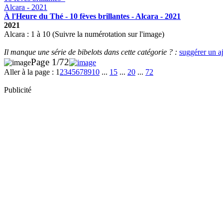
À l'Heure du Thé - 10 fèves brillantes - Alcara - 2021
2021
Alcara : 1 à 10 (Suivre la numérotation sur l'image)
Il manque une série de bibelots dans cette catégorie ? :
suggérer un a
Page 1/72
Aller à la page :
1
2
3
4
5
6
7
8
9
10
...
15
...
20
...
72
Publicité