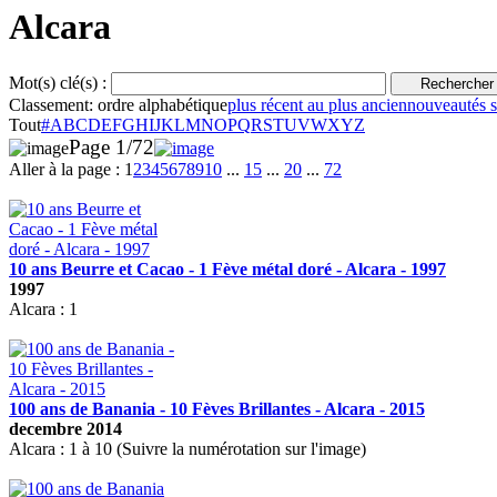
Alcara
Mot(s) clé(s) :
Classement:
ordre alphabétique
plus récent au plus ancien
nouveautés su
Tout
#
A
B
C
D
E
F
G
H
I
J
K
L
M
N
O
P
Q
R
S
T
U
V
W
X
Y
Z
Page 1/72
Aller à la page :
1
2
3
4
5
6
7
8
9
10
...
15
...
20
...
72
10 ans Beurre et Cacao - 1 Fève métal doré - Alcara - 1997
1997
Alcara : 1
100 ans de Banania - 10 Fèves Brillantes - Alcara - 2015
decembre 2014
Alcara : 1 à 10 (Suivre la numérotation sur l'image)