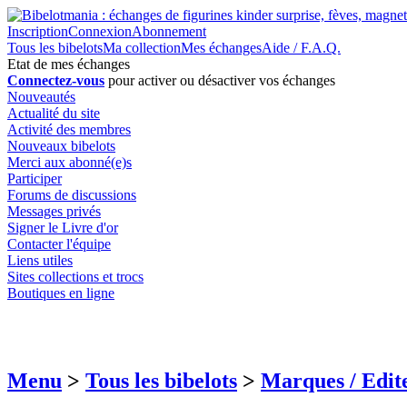
Inscription
Connexion
Abonnement
Tous les bibelots
Ma collection
Mes échanges
Aide / F.A.Q.
Etat de mes échanges
Connectez-vous
pour activer ou désactiver vos échanges
Nouveautés
Actualité du site
Activité des membres
Nouveaux bibelots
Merci aux abonné(e)s
Participer
Forums de discussions
Messages privés
Signer le Livre d'or
Contacter l'équipe
Liens utiles
Sites collections et trocs
Boutiques en ligne
Menu
>
Tous les bibelots
>
Marques / Edit