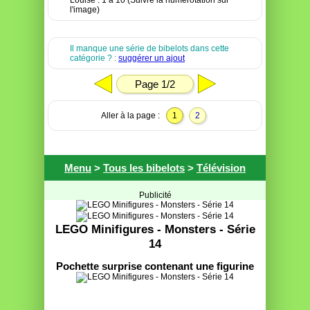
Louise : 1 à 10 (Suivre la numérotation sur
l'image)
Il manque une série de bibelots dans cette
catégorie ? :
suggérer un ajout
Page 1/2
Aller à la page :
1
2
Menu
>
Tous les bibelots
>
Télévision
Publicité
LEGO Minifigures - Monsters - Série
14
Pochette surprise contenant une figurine