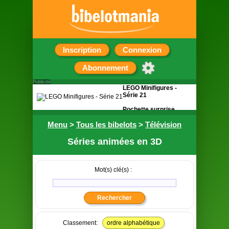
Inscription
Connexion
Abonnement
Publicité
LEGO Minifigures -
Série 21
Pochette surprise
contenant une figurine
Menu
>
Tous les bibelots
>
Télévision
Séries animées en 3D
Mot(s) clé(s) :
Classement:
ordre alphabétique