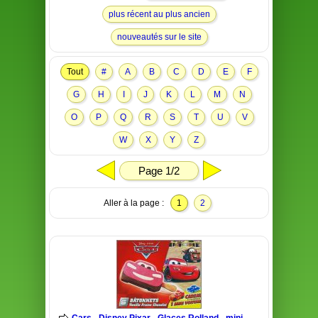
plus récent au plus ancien
nouveautés sur le site
Tout
#
A
B
C
D
E
F
G
H
I
J
K
L
M
N
O
P
Q
R
S
T
U
V
W
X
Y
Z
Page 1/2
Aller à la page :
1
2