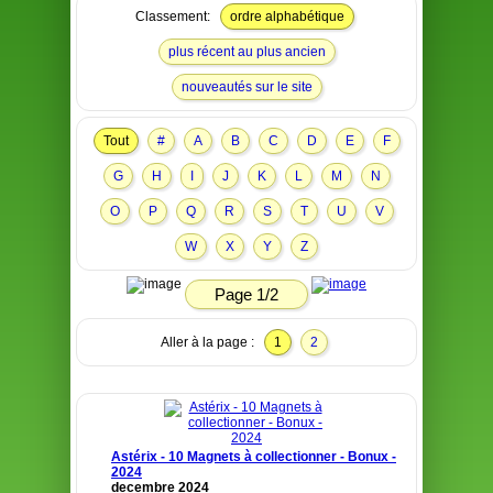
Classement:
ordre alphabétique
plus récent au plus ancien
nouveautés sur le site
Tout
#
A
B
C
D
E
F
G
H
I
J
K
L
M
N
O
P
Q
R
S
T
U
V
W
X
Y
Z
Page 1/2
Aller à la page :
1
2
Astérix - 10 Magnets à collectionner - Bonux -
2024
decembre 2024