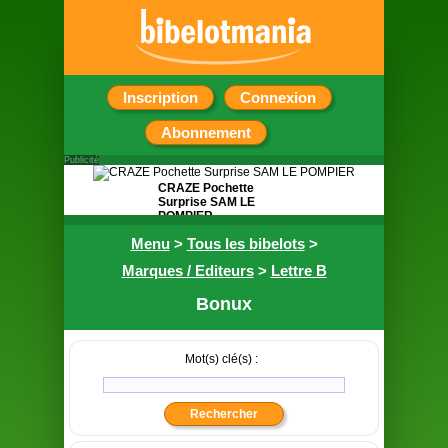
Inscription
Connexion
Abonnement
Publicité
CRAZE Pochette
Surprise SAM LE
POMPIER
Menu
>
Tous les bibelots
>
Contient 5 petits
cadeaux
Marques / Editeurs
>
Lettre B
Bonux
Mot(s) clé(s) :