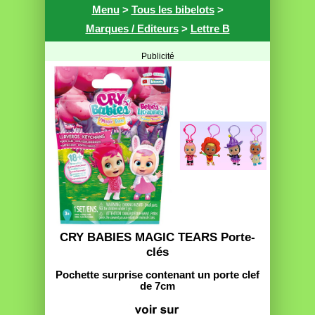
Menu
>
Tous les bibelots
>
Marques / Editeurs
>
Lettre B
Publicité
CRY BABIES MAGIC TEARS Porte-
clés
Pochette surprise contenant un porte clef
de 7cm