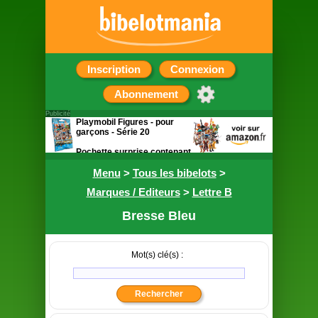
Inscription
Connexion
Abonnement
Publicité
Playmobil Figures - pour
garçons - Série 20
Pochette surprise contenant
une figurine
Menu
>
Tous les bibelots
>
Marques / Editeurs
>
Lettre B
Bresse Bleu
Mot(s) clé(s) :