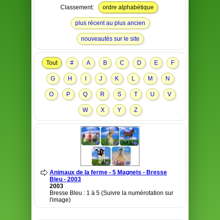
Classement:
ordre alphabétique
plus récent au plus ancien
nouveautés sur le site
Tout
#
A
B
C
D
E
F
G
H
I
J
K
L
M
N
O
P
Q
R
S
T
U
V
W
X
Y
Z
Animaux de la ferme - 5 Magnets - Bresse
Bleu - 2003
2003
Bresse Bleu : 1 à 5 (Suivre la numérotation sur
l'image)