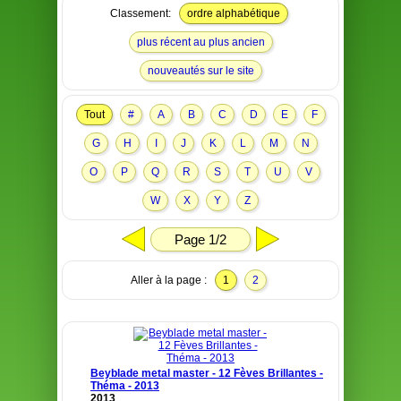
Classement:
ordre alphabétique
plus récent au plus ancien
nouveautés sur le site
Tout
#
A
B
C
D
E
F
G
H
I
J
K
L
M
N
O
P
Q
R
S
T
U
V
W
X
Y
Z
Page 1/2
Aller à la page :
1
2
Beyblade metal master - 12 Fèves Brillantes -
Théma - 2013
2013