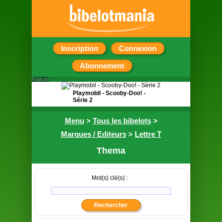
Inscription
Connexion
Abonnement
Publicité
Playmobil - Scooby-Doo! -
Série 2
Pochette surprise
Menu
>
Tous les bibelots
>
contenant une figurine
Marques / Editeurs
>
Lettre T
Thema
Mot(s) clé(s) :