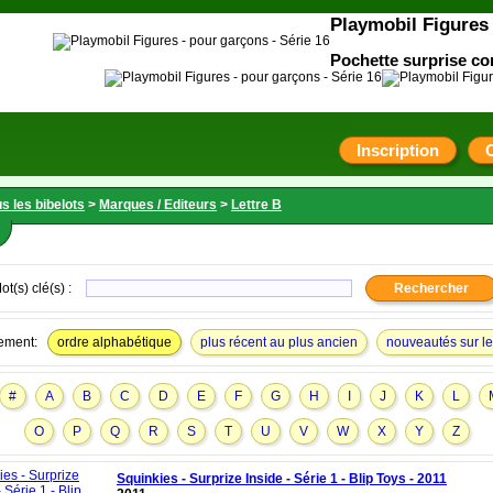
Playmobil Figures 
Pochette surprise co
Inscription
s les bibelots
>
Marques / Editeurs
>
Lettre B
ot(s) clé(s) :
ement:
ordre alphabétique
plus récent au plus ancien
nouveautés sur le 
#
A
B
C
D
E
F
G
H
I
J
K
L
O
P
Q
R
S
T
U
V
W
X
Y
Z
Squinkies - Surprize Inside - Série 1 - Blip Toys - 2011