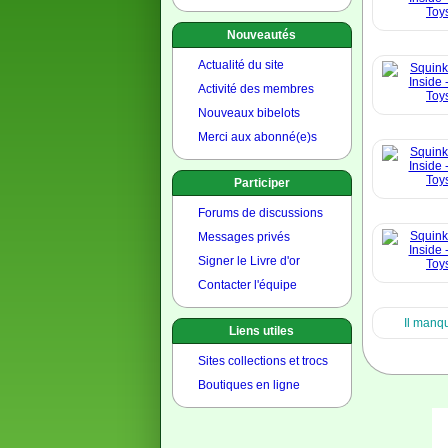
Nouveautés
Actualité du site
Activité des membres
Nouveaux bibelots
Merci aux abonné(e)s
Participer
Forums de discussions
Messages privés
Signer le Livre d'or
Contacter l'équipe
Il manqu
Liens utiles
Sites collections et trocs
Boutiques en ligne