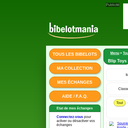
Publicité
Menu
>
Tou
TOUS LES BIBELOTS
Blip Toys
MA COLLECTION
M
MES ÉCHANGES
Class
AIDE / F.A.Q.
Tout
Etat de mes échanges
Connectez-vous
pour
activer ou désactiver vos
échanges