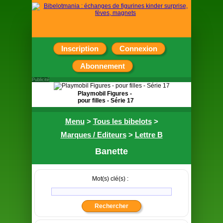
Inscription
Connexion
Abonnement
Publicité
Playmobil Figures -
pour filles - Série 17
Pochette surprise
Menu
>
Tous les bibelots
>
contenant une figurine
Marques / Editeurs
>
Lettre B
Banette
Mot(s) clé(s) :