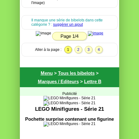
l'image)
Il manque une série de bibelots dans cette
catégorie ? :
suggérer un ajout
Page 1/4
Aller à la page :
1
2
3
4
Menu
>
Tous les bibelots
>
Marques / Editeurs
>
Lettre B
Publicité
LEGO Minifigures - Série 21
Pochette surprise contenant une figurine