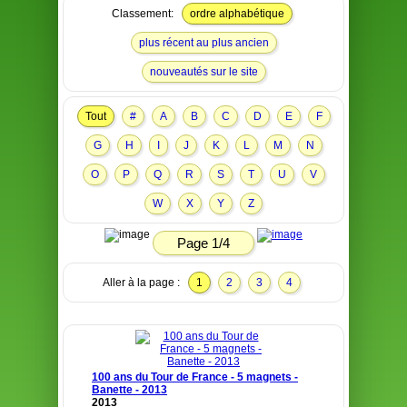
Classement:
ordre alphabétique
plus récent au plus ancien
nouveautés sur le site
Tout
#
A
B
C
D
E
F
G
H
I
J
K
L
M
N
O
P
Q
R
S
T
U
V
W
X
Y
Z
Page 1/4
Aller à la page :
1
2
3
4
100 ans du Tour de France - 5 magnets -
Banette - 2013
2013