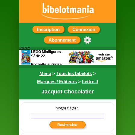
Inscription
Connexion
Abonnement
Publicité
LEGO Minifigures -
Série 22
Pochette surprise
contenant une
figurine
Menu
>
Tous les bibelots
>
Marques / Editeurs
>
Lettre J
Jacquot Chocolatier
Mot(s) clé(s) :