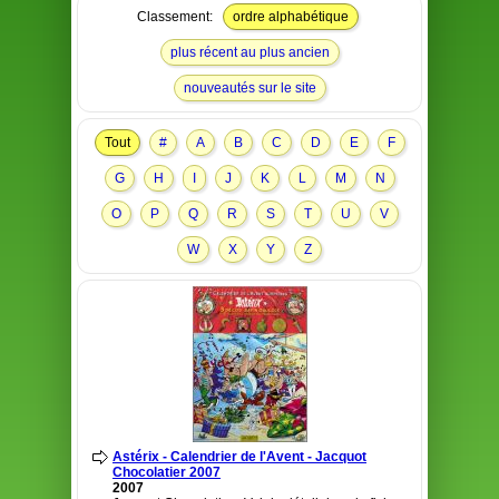
Classement:
ordre alphabétique
plus récent au plus ancien
nouveautés sur le site
Tout
#
A
B
C
D
E
F
G
H
I
J
K
L
M
N
O
P
Q
R
S
T
U
V
W
X
Y
Z
Astérix - Calendrier de l'Avent - Jacquot
Chocolatier 2007
2007