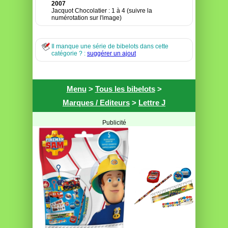
2007
Jacquot Chocolatier : 1 à 4 (suivre la
numérotation sur l'image)
Il manque une série de bibelots dans cette
catégorie ? :
suggérer un ajout
Menu
>
Tous les bibelots
>
Marques / Editeurs
>
Lettre J
Publicité