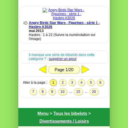
Angry Birds Star Wars - Figurines - série 1 -
Hasbro A3026
mai 2013
Hasbro : 1 à 22 (Suivre la numérotation sur
l'image)
Il manque une série de bibelots dans cette
catégorie ? :
suggérer un ajout
Page 1/20
Aller à la page :
1
2
3
4
5
6
...
...
7
8
9
10
15
20
Menu
>
Tous les bibelots
>
Divertissements / Loisirs