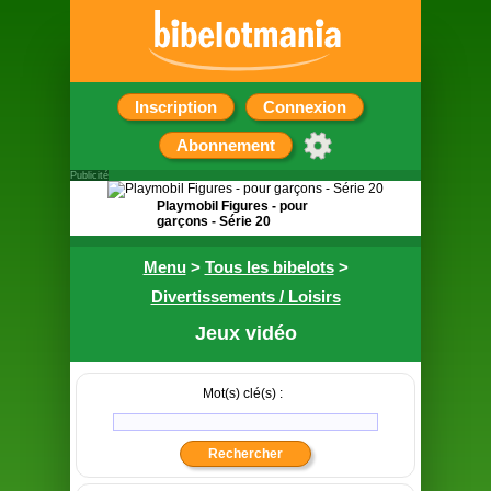
Inscription
Connexion
Abonnement
Publicité
Playmobil Figures - pour
garçons - Série 20
Pochette surprise contenant
Menu
>
Tous les bibelots
>
une figurine
Divertissements / Loisirs
Jeux vidéo
Mot(s) clé(s) :