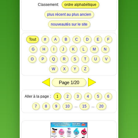
Classement:
ordre alphabétique
plus récent au plus ancien
nouveautés sur le site
Tout
#
A
B
C
D
E
F
G
H
I
J
K
L
M
N
O
P
Q
R
S
T
U
V
W
X
Y
Z
Page 1/20
Aller à la page :
1
2
3
4
5
6
...
...
7
8
9
10
15
20