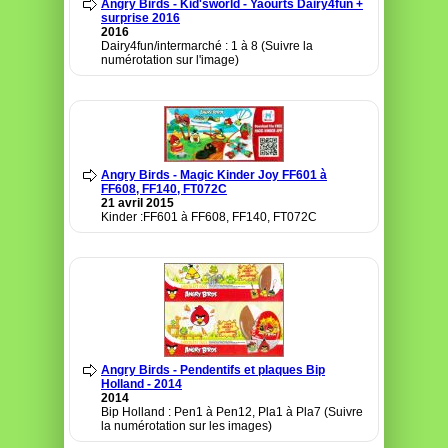
Angry Birds - Kid'sworld - Yaourts Dairy4fun +
surprise 2016
2016
Dairy4fun/intermarché : 1 à 8 (Suivre la
numérotation sur l'image)
Angry Birds - Magic Kinder Joy FF601 à
FF608, FF140, FT072C
21 avril 2015
Kinder :FF601 à FF608, FF140, FT072C
Angry Birds - Pendentifs et plaques Bip
Holland - 2014
2014
Bip Holland : Pen1 à Pen12, Pla1 à Pla7 (Suivre
la numérotation sur les images)