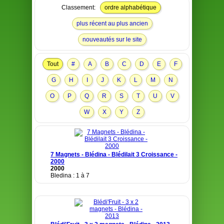
Classement:
ordre alphabétique
plus récent au plus ancien
nouveautés sur le site
Tout
#
A
B
C
D
E
F
G
H
I
J
K
L
M
N
O
P
Q
R
S
T
U
V
W
X
Y
Z
7 Magnets - Blédina - Blédilait 3 Croissance -
2000
2000
Bledina : 1 à 7