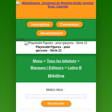
Inscription
Connexion
Abonnement
Publicité
Playmobil Figures - pour
garçons - Série 21
Pochette surprise contenant
Menu
>
Tous les bibelots
>
une figurine
Marques / Editeurs
>
Lettre B
Blédina
Mot(s) clé(s) :