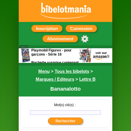
Inscription
Connexion
Abonnement
Publicité
Playmobil Figures - pour
garçons - Série 16
Pochette surprise contenant
une figurine
Menu
>
Tous les bibelots
>
Marques / Editeurs
>
Lettre B
Bananalotto
Mot(s) clé(s) :