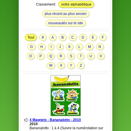
Classement:
ordre alphabétique
plus récent au plus ancien
nouveautés sur le site
Tout
#
A
B
C
D
E
F
G
H
I
J
K
L
M
N
O
P
Q
R
S
T
U
V
W
X
Y
Z
4 Magnets - Bananalotto - 2010
2010
Bananalotto : 1 à 4 (Suivre la numérotation sur