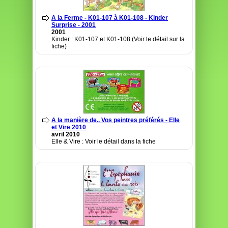
A la Ferme - K01-107 à K01-108 - Kinder
Surprise - 2001
2001
Kinder : K01-107 et K01-108 (Voir le détail sur la
fiche)
A la manière de.. Vos peintres préférés - Elle
et Vire 2010
avril 2010
Elle & Vire : Voir le détail dans la fiche