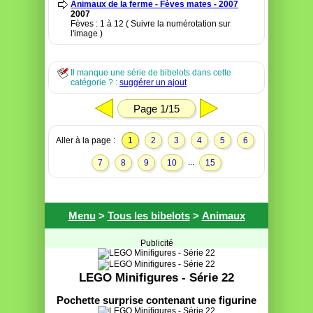
Animaux de la ferme - Fèves mates - 2007
2007
Fèves : 1 à 12 ( Suivre la numérotation sur
l'image )
Il manque une série de bibelots dans cette
catégorie ? :
suggérer un ajout
Page 1/15
Aller à la page :
1
2
3
4
5
6
...
7
8
9
10
15
Menu
>
Tous les bibelots
>
Animaux
Publicité
LEGO Minifigures - Série 22
Pochette surprise contenant une figurine