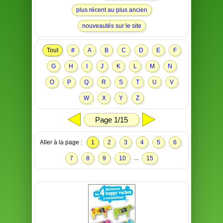
plus récent au plus ancien
nouveautés sur le site
Tout
#
A
B
C
D
E
F
G
H
I
J
K
L
M
N
O
P
Q
R
S
T
U
V
W
X
Y
Z
Page 1/15
Aller à la page :
1
2
3
4
5
6
...
7
8
9
10
15