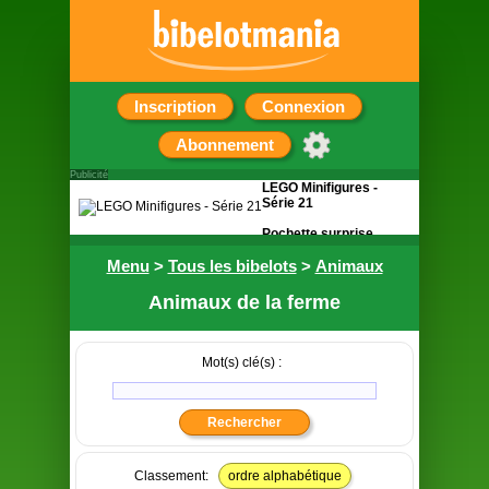
Inscription
Connexion
Abonnement
Publicité
LEGO Minifigures -
Série 21
Pochette surprise
contenant une figurine
Menu
>
Tous les bibelots
>
Animaux
Animaux de la ferme
Mot(s) clé(s) :
Classement:
ordre alphabétique