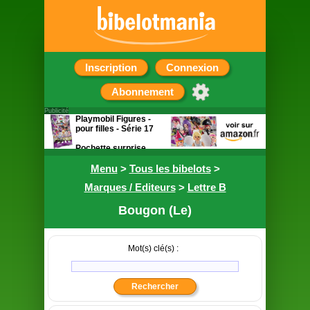
Inscription
Connexion
Abonnement
Publicité
Playmobil Figures -
pour filles - Série 17
Pochette surprise
contenant une figurine
Menu
>
Tous les bibelots
>
Marques / Editeurs
>
Lettre B
Bougon (Le)
Mot(s) clé(s) :