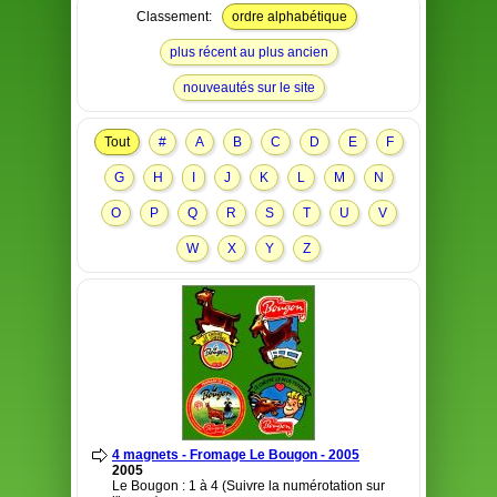
Classement:
ordre alphabétique
plus récent au plus ancien
nouveautés sur le site
Tout
#
A
B
C
D
E
F
G
H
I
J
K
L
M
N
O
P
Q
R
S
T
U
V
W
X
Y
Z
4 magnets - Fromage Le Bougon - 2005
2005
Le Bougon : 1 à 4 (Suivre la numérotation sur