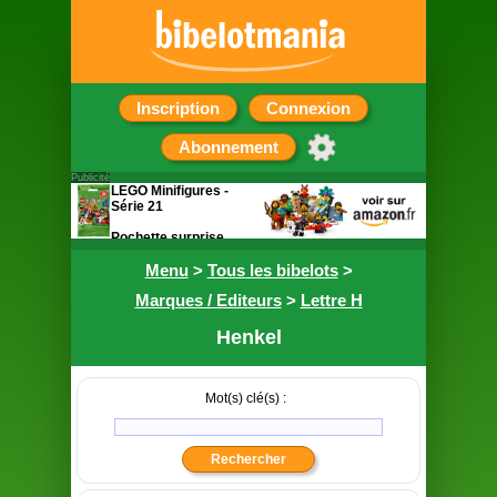
Inscription
Connexion
Abonnement
Publicité
LEGO Minifigures -
Série 21
Pochette surprise
contenant une figurine
Menu
>
Tous les bibelots
>
Marques / Editeurs
>
Lettre H
Henkel
Mot(s) clé(s) :