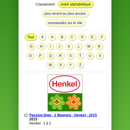
Classement:
ordre alphabétique
plus récent au plus ancien
nouveautés sur le site
Tout
#
A
B
C
D
E
F
G
H
I
J
K
L
M
N
O
P
Q
R
S
T
U
V
W
X
Y
Z
Passion linge - 2 Magnets - Henkel - 2015
2015
Henkel : 1 à 2