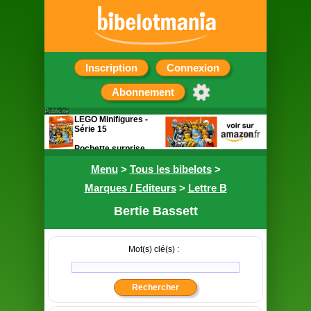
Inscription
Connexion
Abonnement
Publicité
LEGO Minifigures -
Série 15
Pochette surprise
contenant une figurine
Menu
>
Tous les bibelots
>
Marques / Editeurs
>
Lettre B
Bertie Bassett
Mot(s) clé(s) :