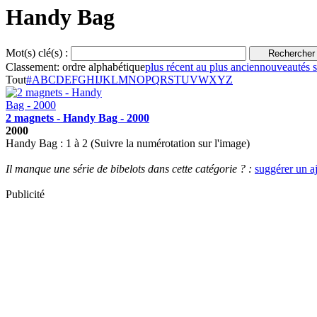
Handy Bag
Mot(s) clé(s) :
Classement:
ordre alphabétique
plus récent au plus ancien
nouveautés su
Tout
#
A
B
C
D
E
F
G
H
I
J
K
L
M
N
O
P
Q
R
S
T
U
V
W
X
Y
Z
2 magnets - Handy Bag - 2000
2000
Handy Bag : 1 à 2 (Suivre la numérotation sur l'image)
Il manque une série de bibelots dans cette catégorie ? :
suggérer un a
Publicité