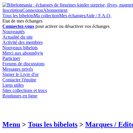
Inscription
Connexion
Abonnement
Tous les bibelots
Ma collection
Mes échanges
Aide / F.A.Q.
Etat de mes échanges
Connectez-vous
pour activer ou désactiver vos échanges
Nouveautés
Actualité du site
Activité des membres
Nouveaux bibelots
Merci aux abonné(e)s
Participer
Forums de discussions
Messages privés
Signer le Livre d'or
Contacter l'équipe
Liens utiles
Sites collections et trocs
Boutiques en ligne
Menu
>
Tous les bibelots
>
Marques / Edit