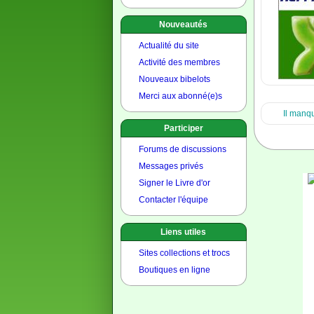
Nouveautés
Actualité du site
Activité des membres
Nouveaux bibelots
Merci aux abonné(e)s
Il manqu
Participer
Forums de discussions
Messages privés
Signer le Livre d'or
Contacter l'équipe
Liens utiles
Sites collections et trocs
Boutiques en ligne