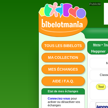
Publicité
Menu
>
Tou
TOUS LES BIBELOTS
Heppner
MA COLLECTION
M
MES ÉCHANGES
Class
AIDE / F.A.Q.
Tout
Etat de mes échanges
Connectez-vous
pour
activer ou désactiver vos
échanges