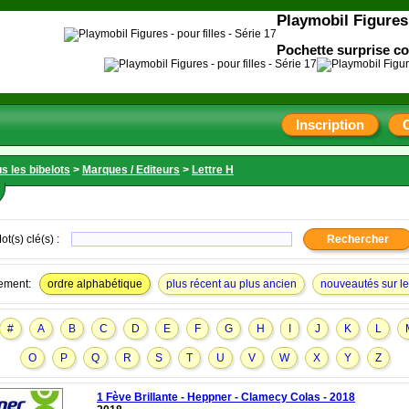
Playmobil Figures 
Pochette surprise co
Inscription
s les bibelots
>
Marques / Editeurs
>
Lettre H
ot(s) clé(s) :
ement:
ordre alphabétique
plus récent au plus ancien
nouveautés sur le 
#
A
B
C
D
E
F
G
H
I
J
K
L
O
P
Q
R
S
T
U
V
W
X
Y
Z
1 Fève Brillante - Heppner - Clamecy Colas - 2018