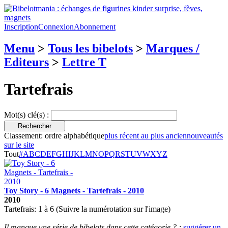
Inscription
Connexion
Abonnement
Menu
>
Tous les bibelots
>
Marques /
Editeurs
>
Lettre T
Tartefrais
Mot(s) clé(s) :
Classement:
ordre alphabétique
plus récent au plus ancien
nouveautés
sur le site
Tout
#
A
B
C
D
E
F
G
H
I
J
K
L
M
N
O
P
Q
R
S
T
U
V
W
X
Y
Z
Toy Story - 6 Magnets - Tartefrais - 2010
2010
Tartefrais: 1 à 6 (Suivre la numérotation sur l'image)
Il manque une série de bibelots dans cette catégorie ? :
suggérer un