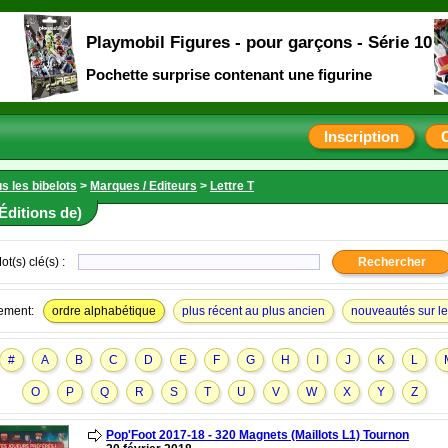
Playmobil Figures - pour garçons - Série 10
Pochette surprise contenant une figurine
Inscription
s les bibelots
>
Marques / Editeurs
>
Lettre T
Éditions de)
ot(s) clé(s) :
ement:
ordre alphabétique
plus récent au plus ancien
nouveautés sur le 
#
A
B
C
D
E
F
G
H
I
J
K
L
O
P
Q
R
S
T
U
V
W
X
Y
Z
Pop'Foot 2017-18 - 320 Magnets (Maillots L1) Tournon