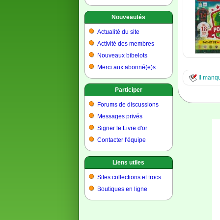
Nouveautés
Actualité du site
Activité des membres
Nouveaux bibelots
Merci aux abonné(e)s
Il manqu
Participer
Forums de discussions
Messages privés
Signer le Livre d'or
Contacter l'équipe
Liens utiles
Sites collections et trocs
Boutiques en ligne