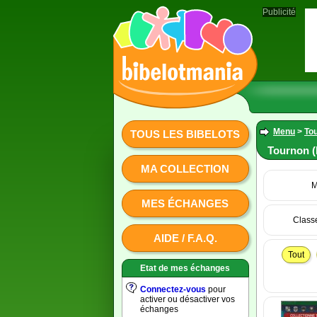
Publicité
Menu
>
Tou
TOUS LES BIBELOTS
Tournon (
MA COLLECTION
M
MES ÉCHANGES
Class
AIDE / F.A.Q.
Tout
Etat de mes échanges
Connectez-vous
pour
activer ou désactiver vos
échanges