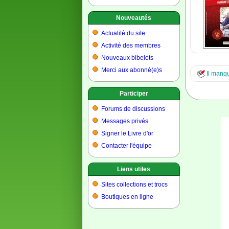
Nouveautés
Actualité du site
Activité des membres
Nouveaux bibelots
Merci aux abonné(e)s
Il manqu
Participer
Forums de discussions
Messages privés
Signer le Livre d'or
Contacter l'équipe
Liens utiles
Sites collections et trocs
Boutiques en ligne