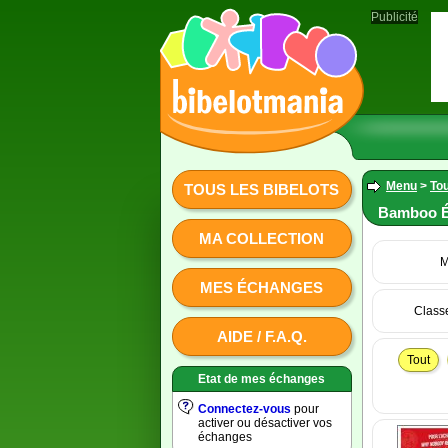
Publicité
Menu
>
Tou
TOUS LES BIBELOTS
Bamboo É
MA COLLECTION
M
MES ÉCHANGES
Class
AIDE / F.A.Q.
Tout
Etat de mes échanges
Connectez-vous
pour
activer ou désactiver vos
échanges