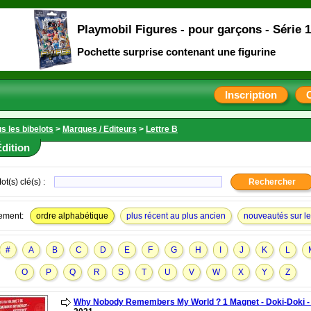
Playmobil Figures - pour garçons - Série 
Pochette surprise contenant une figurine
Inscription
s les bibelots
>
Marques / Editeurs
>
Lettre B
dition
ot(s) clé(s) :
ement:
ordre alphabétique
plus récent au plus ancien
nouveautés sur le 
#
A
B
C
D
E
F
G
H
I
J
K
L
O
P
Q
R
S
T
U
V
W
X
Y
Z
Why Nobody Remembers My World ? 1 Magnet - Doki-Doki -