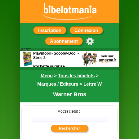
Inscription
Connexion
Abonnement
Publicité
Playmobil - Scooby-Doo! -
Série 2
Pochette surprise
contenant une figurine
Menu
>
Tous les bibelots
>
Marques / Editeurs
>
Lettre W
Warner Bros
Mot(s) clé(s) :