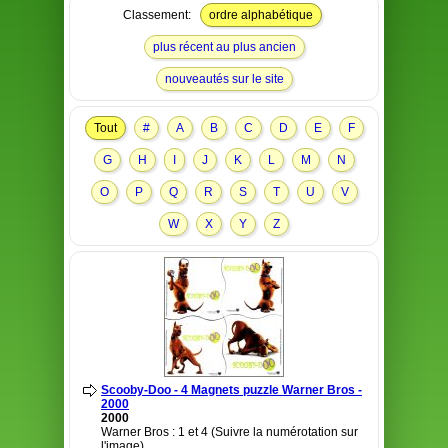
Classement:
ordre alphabétique
plus récent au plus ancien
nouveautés sur le site
Tout
#
A
B
C
D
E
F
G
H
I
J
K
L
M
N
O
P
Q
R
S
T
U
V
W
X
Y
Z
Scooby-Doo - 4 Magnets puzzle Warner Bros -
2000
2000
Warner Bros : 1 et 4 (Suivre la numérotation sur
l'image)