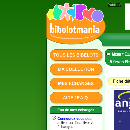
Publicité
Menu
>
Tou
TOUS LES BIBELOTS
5 fèves Br
MA COLLECTION
Fiche dét
MES ÉCHANGES
AIDE / F.A.Q.
Etat de mes échanges
Connectez-vous
pour
activer ou désactiver vos
échanges