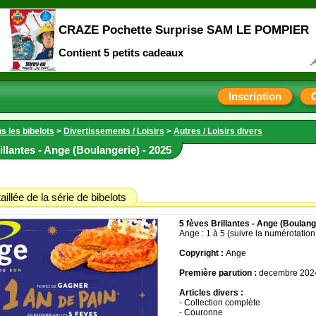
CRAZE Pochette Surprise SAM LE POMPIER
Contient 5 petits cadeaux
Inscription
s les bibelots
>
Divertissements / Loisirs
>
Autres / Loisirs divers
illantes - Ange (Boulangerie) - 2025
aillée de la série de bibelots
5 fèves Brillantes - Ange (Boulang
Ange : 1 à 5 (suivre la numérotation
Copyright :
Ange
Première parution :
decembre 202
Articles divers :
- Collection complète
- Couronne