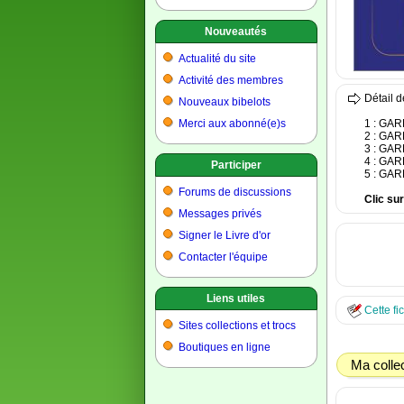
Nouveautés
Actualité du site
Activité des membres
Détail d
Nouveaux bibelots
Merci aux abonné(e)s
1 : GA
2 : GA
3 : GA
4 : GA
Participer
5 : GA
Forums de discussions
Clic su
Messages privés
Signer le Livre d'or
Contacter l'équipe
Liens utiles
Cette fi
Sites collections et trocs
Boutiques en ligne
Ma colle