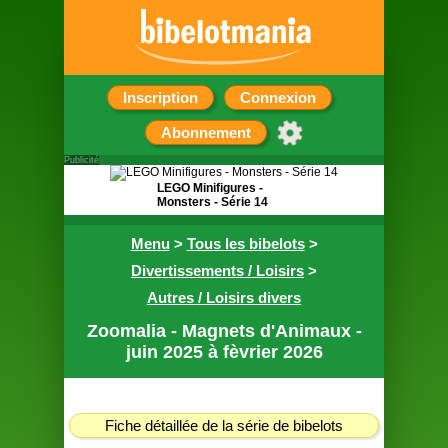
Inscription
Connexion
Abonnement
Publicité
LEGO Minifigures -
Monsters - Série 14
Pochette surprise
Menu
>
Tous les bibelots
>
contenant une figurine
Divertissements / Loisirs
>
Autres / Loisirs divers
Zoomalia - Magnets d'Animaux -
juin 2025 à fèvrier 2026
Fiche détaillée de la série de bibelots