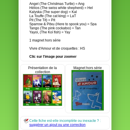
Angel (The Christmas Turtle) = Ang
Hélios (The swiss white shepherd) = Hel
Kalyska (The super dog) = Kal
La Touffe (The cat king) = LaT
Pit (The Tit) = Pit
Sparrow & Pitxu (Here to spook you) = Spa
Tango (The pink cockatoo) = Tan
Yayoi, (The Koï fish) = Yay
1 magnet hors série
Vivre d'Amour et de croquettes : HS
Clic sur l'image pour zoomer
Présentation de la
Magnet hors série
collection
Cette fiche est-elle incomplète ou inexacte ? :
suggérer un ajout ou une correction