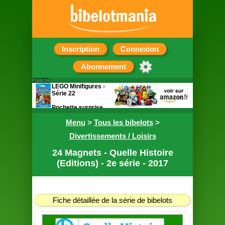
Inscription
Connexion
Abonnement
Publicité
LEGO Minifigures -
Série 22
Pochette surprise
contenant une
figurine
Menu
>
Tous les bibelots
>
Divertissements / Loisirs
24 Magnets - Quelle Histoire
(Editions) - 2e série - 2017
Fiche détaillée de la série de bibelots