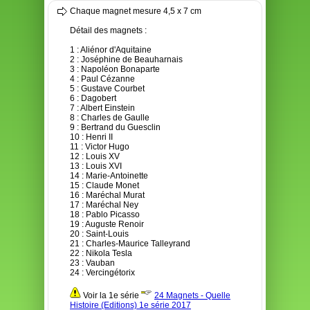
Chaque magnet mesure 4,5 x 7 cm
Détail des magnets :
1 : Aliénor d'Aquitaine
2 : Joséphine de Beauharnais
3 : Napoléon Bonaparte
4 : Paul Cézanne
5 : Gustave Courbet
6 : Dagobert
7 : Albert Einstein
8 : Charles de Gaulle
9 : Bertrand du Guesclin
10 : Henri II
11 : Victor Hugo
12 : Louis XV
13 : Louis XVI
14 : Marie-Antoinette
15 : Claude Monet
16 : Maréchal Murat
17 : Maréchal Ney
18 : Pablo Picasso
19 : Auguste Renoir
20 : Saint-Louis
21 : Charles-Maurice Talleyrand
22 : Nikola Tesla
23 : Vauban
24 : Vercingétorix
Voir la 1e série
24 Magnets - Quelle
Histoire (Editions) 1e série 2017