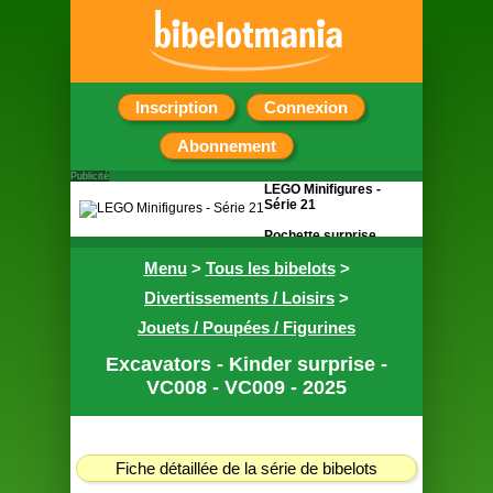
Inscription
Connexion
Abonnement
Publicité
LEGO Minifigures -
Série 21
Pochette surprise
contenant une figurine
Menu
>
Tous les bibelots
>
Divertissements / Loisirs
>
Jouets / Poupées / Figurines
Excavators - Kinder surprise -
VC008 - VC009 - 2025
Fiche détaillée de la série de bibelots