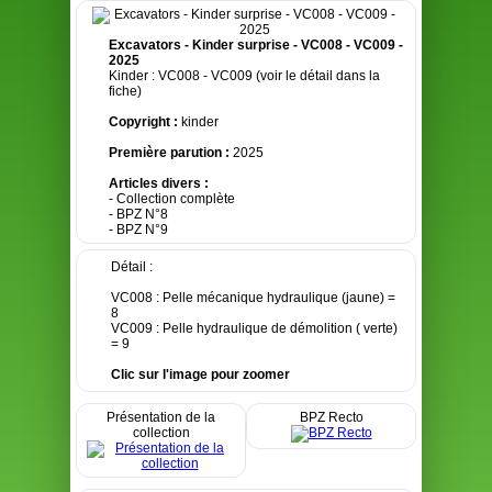
Excavators - Kinder surprise - VC008 - VC009 -
2025
Kinder : VC008 - VC009 (voir le détail dans la
fiche)
Copyright :
kinder
Première parution :
2025
Articles divers :
- Collection complète
- BPZ N°8
- BPZ N°9
Détail :
VC008 : Pelle mécanique hydraulique (jaune) =
8
VC009 : Pelle hydraulique de démolition ( verte)
= 9
Clic sur l'image pour zoomer
Présentation de la
BPZ Recto
collection