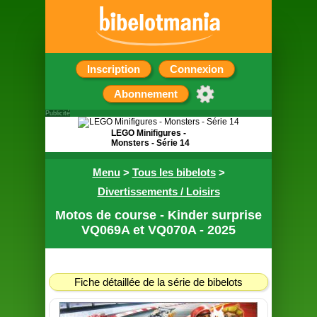
Inscription
Connexion
Abonnement
Publicité
LEGO Minifigures -
Monsters - Série 14
Pochette surprise
Menu
>
Tous les bibelots
>
contenant une figurine
Divertissements / Loisirs
Motos de course - Kinder surprise
VQ069A et VQ070A - 2025
Fiche détaillée de la série de bibelots