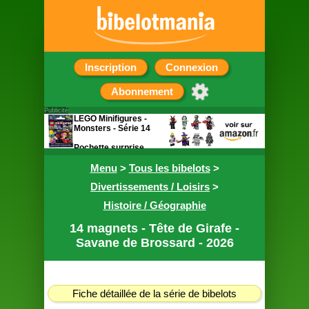
Inscription
Connexion
Abonnement
Publicité
LEGO Minifigures -
Monsters - Série 14
Pochette surprise
contenant une figurine
Menu
>
Tous les bibelots
>
Divertissements / Loisirs
>
Histoire / Géographie
14 magnets - Tête de Girafe -
Savane de Brossard - 2026
Fiche détaillée de la série de bibelots