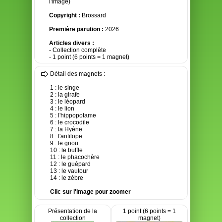
l'image)
Copyright :
Brossard
Première parution :
2026
Articles divers :
- Collection complète
- 1 point (6 points = 1 magnet)
Détail des magnets :
1 : le singe
2 : la girafe
3 : le léopard
4 : le lion
5 : l'hippopotame
6 : le crocodile
7 : la Hyène
8 : l'antilope
9 : le gnou
10 : le buffle
11 : le phacochère
12 : le guépard
13 : le vautour
14 : le zèbre
Clic sur l'image pour zoomer
Présentation de la
1 point (6 points = 1
collection
magnet)