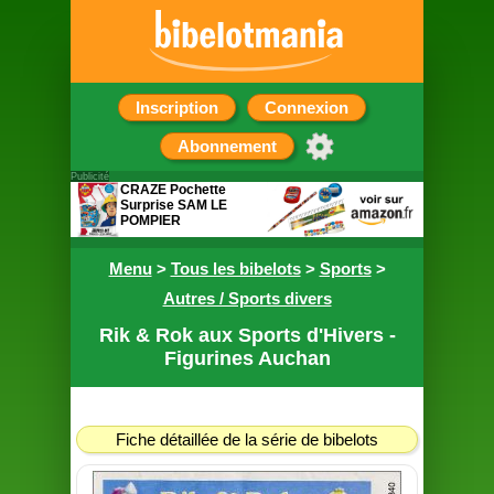
Inscription
Connexion
Abonnement
Publicité
CRAZE Pochette
Surprise SAM LE
POMPIER
Contient 5 petits
Menu
cadeaux
>
Tous les bibelots
>
Sports
>
Autres / Sports divers
Rik & Rok aux Sports d'Hivers -
Figurines Auchan
Fiche détaillée de la série de bibelots