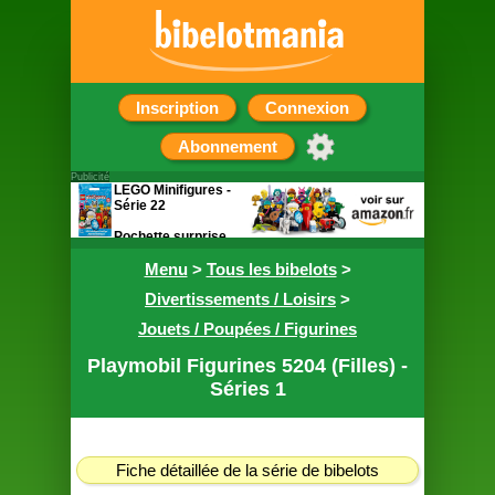
Inscription
Connexion
Abonnement
Publicité
LEGO Minifigures -
Série 22
Pochette surprise
contenant une
figurine
Menu
>
Tous les bibelots
>
Divertissements / Loisirs
>
Jouets / Poupées / Figurines
Playmobil Figurines 5204 (Filles) -
Séries 1
Fiche détaillée de la série de bibelots