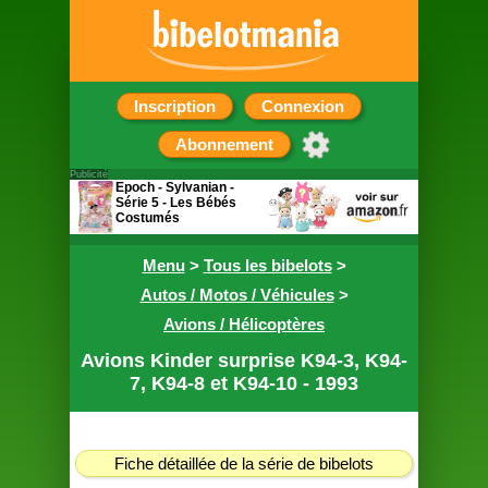
Inscription
Connexion
Abonnement
Publicité
Epoch - Sylvanian -
Série 5 - Les Bébés
Costumés
Sachet surprise
contenant une figurine
Menu
>
Tous les bibelots
>
Autos / Motos / Véhicules
>
Avions / Hélicoptères
Avions Kinder surprise K94-3, K94-
7, K94-8 et K94-10 - 1993
Fiche détaillée de la série de bibelots