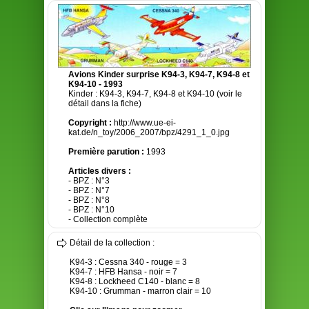
Avions Kinder surprise K94-3, K94-7, K94-8 et
K94-10 - 1993
Kinder : K94-3, K94-7, K94-8 et K94-10 (voir le
détail dans la fiche)
Copyright :
http://www.ue-ei-
kat.de/n_toy/2006_2007/bpz/4291_1_0.jpg
Première parution :
1993
Articles divers :
- BPZ : N°3
- BPZ : N°7
- BPZ : N°8
- BPZ : N°10
- Collection complète
Détail de la collection :
K94-3 : Cessna 340 - rouge = 3
K94-7 : HFB Hansa - noir = 7
K94-8 : Lockheed C140 - blanc = 8
K94-10 : Grumman - marron clair = 10