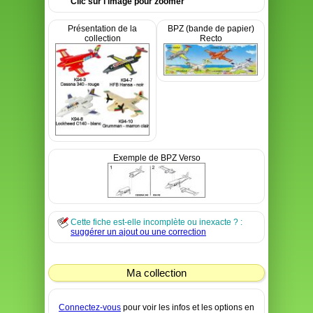
Clic sur l'image pour zoomer
Présentation de la
BPZ (bande de papier)
collection
Recto
Exemple de BPZ Verso
Cette fiche est-elle incomplète ou inexacte ? :
suggérer un ajout ou une correction
Ma collection
Connectez-vous
pour voir les infos et les options en