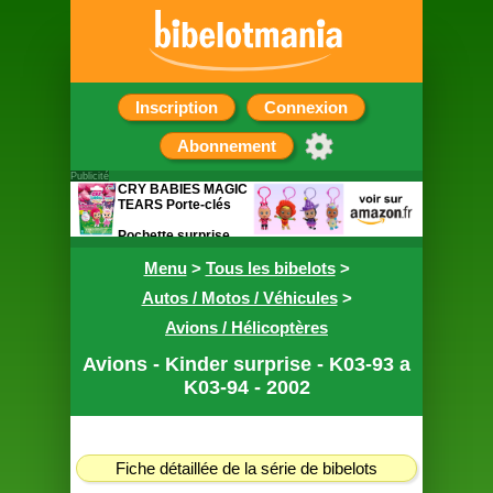
Inscription
Connexion
Abonnement
Publicité
CRY BABIES MAGIC
TEARS Porte-clés
Pochette surprise
contenant un porte
clef de 7cm
Menu
>
Tous les bibelots
>
Autos / Motos / Véhicules
>
Avions / Hélicoptères
Avions - Kinder surprise - K03-93 a
K03-94 - 2002
Fiche détaillée de la série de bibelots