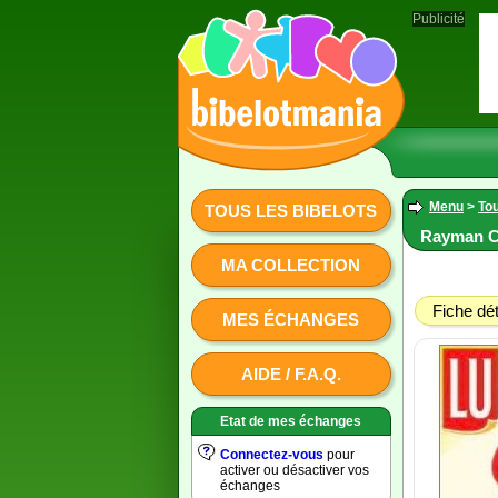
Publicité
Menu
>
Tou
TOUS LES BIBELOTS
Rayman Cr
MA COLLECTION
Fiche dét
MES ÉCHANGES
AIDE / F.A.Q.
Etat de mes échanges
Connectez-vous
pour
activer ou désactiver vos
échanges