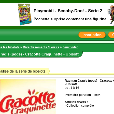
Playmobil - Scooby-Doo! - Série 2
Pochette surprise contenant une figurine
Inscription
s les bibelots
>
Divertissements / Loisirs
>
Jeux vidéo
aq's (pogs) - Cracotte Craquinette - Ubisoft
aillée de la série de bibelots
Rayman Craq's (pogs) - Cracotte 
- Ubisoft
Lu : 1 à 16
Première parution :
1995
Articles divers :
- Collection complète