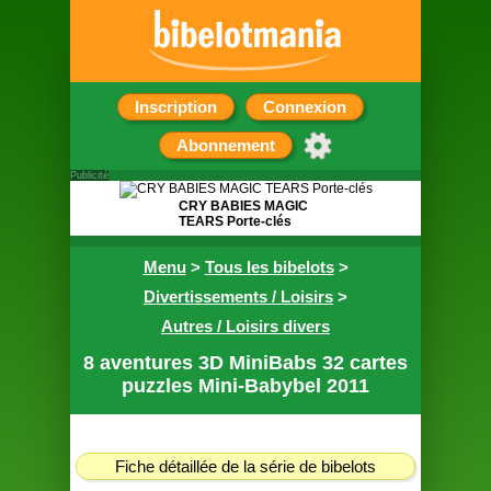
Inscription
Connexion
Abonnement
Publicité
CRY BABIES MAGIC
TEARS Porte-clés
Pochette surprise
Menu
>
Tous les bibelots
>
contenant un porte
clef de 7cm
Divertissements / Loisirs
>
Autres / Loisirs divers
8 aventures 3D MiniBabs 32 cartes
puzzles Mini-Babybel 2011
Fiche détaillée de la série de bibelots