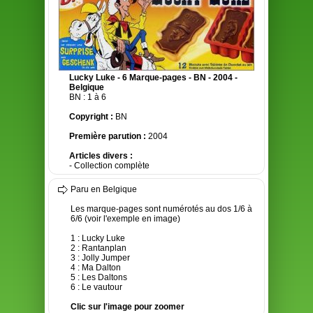
Lucky Luke - 6 Marque-pages - BN - 2004 -
Belgique
BN : 1 à 6
Copyright :
BN
Première parution :
2004
Articles divers :
- Collection complète
Paru en Belgique
Les marque-pages sont numérotés au dos 1/6 à
6/6 (voir l'exemple en image)
1 : Lucky Luke
2 : Rantanplan
3 : Jolly Jumper
4 : Ma Dalton
5 : Les Daltons
6 : Le vautour
Clic sur l'image pour zoomer