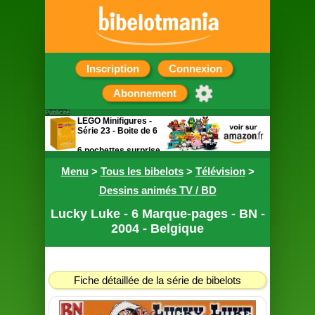
Inscription
Connexion
Abonnement
Publicité
LEGO Minifigures -
Série 23 - Boite de 6
6 pochettes surprise
contenant chacune
Menu
une figurine
>
Tous les bibelots
>
Télévision
>
Dessins animés TV / BD
Lucky Luke - 6 Marque-pages - BN -
2004 - Belgique
Fiche détaillée de la série de bibelots