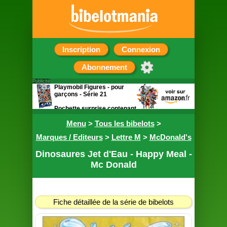
Inscription
Connexion
Abonnement
Publicité
Playmobil Figures - pour
garçons - Série 21
Pochette surprise contenant
une figurine
Menu
>
Tous les bibelots
>
Marques / Editeurs
>
Lettre M
>
McDonald's
Dinosaures Jet d'Eau - Happy Meal -
Mc Donald
Fiche détaillée de la série de bibelots